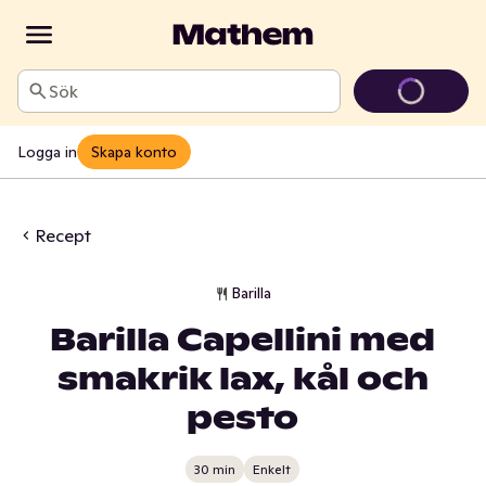
Sök
Logga in
Skapa konto
Recept
Barilla
Barilla Capellini med
smakrik lax, kål och
pesto
30 min
Enkelt