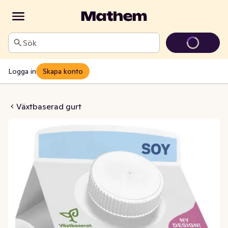
Sök
Logga in
Skapa konto
lj 1,8% 1000g Planti
Växtbaserad gurt