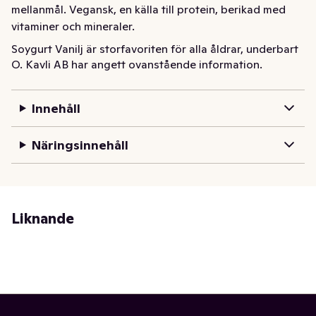
mellanmål. Vegansk, en källa till protein, berikad med 
vitaminer och mineraler.
Soygurt Vanilj är storfavoriten för alla åldrar, underbart 
O. Kavli AB har angett ovanstående information.
krämig och god med en himmelsk smak av lyxig vanilj. Ät 
den som den är eller med en god müsli till frukost eller 
mellanmål. Vegansk, en källa till protein, berikad med 
Innehåll
vitaminer och mineraler.
Näringsinnehåll
Liknande