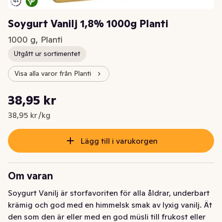
Soygurt Vanilj 1,8% 1000g Planti
1000 g, Planti
Utgått ur sortimentet
Visa alla varor från Planti
Styckpris: 38,95 kr /kg
38,95 kr
Nuvarande pris är: 38,95 kr
38,95 kr /kg
Lägg till i varukorgen
Om varan
Soygurt Vanilj är storfavoriten för alla åldrar, underbart 
krämig och god med en himmelsk smak av lyxig vanilj. Ät 
den som den är eller med en god müsli till frukost eller 