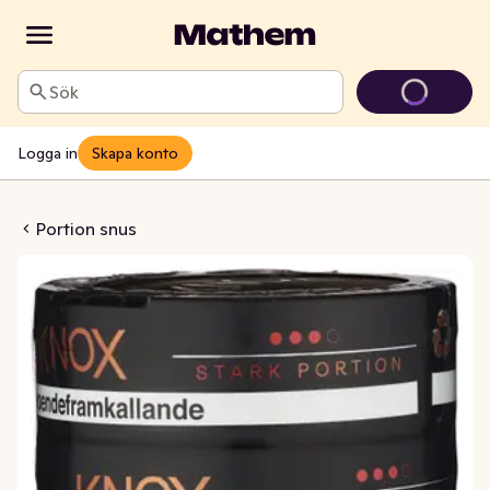
Sök
Logga in
Skapa konto
rk Portion Stock
Portion snus