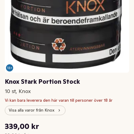
Knox Stark Portion Stock
10 st, Knox
Vi kan bara leverera den här varan till personer över 18 år
Visa alla varor från Knox
Styckpris: 33,90 kr /st
339,00 kr
Nuvarande pris är: 339,00 kr