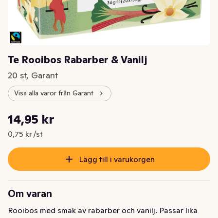
Te Rooibos Rabarber & Vanilj
20 st, Garant
Visa alla varor från Garant
Styckpris: 0,75 kr /st
14,95 kr
Nuvarande pris är: 14,95 kr
0,75 kr /st
Lägg till i varukorgen
Om varan
Rooibos med smak av rabarber och vanilj. Passar lika 