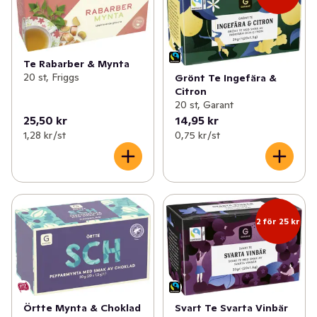
Te Rabarber & Mynta
20 st, Friggs
Grönt Te Ingefära &
Citron
20 st, Garant
25,50 kr
14,95 kr
1,28 kr /st
0,75 kr /st
2 för 25 kr
Örtte Mynta & Choklad
Svart Te Svarta Vinbär