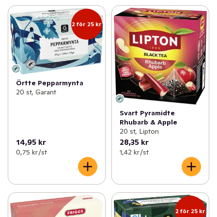
2 för 25 kr
Örtte Pepparmynta
20 st, Garant
Svart Pyramidte
Rhubarb & Apple
20 st, Lipton
14,95 kr
28,35 kr
0,75 kr /st
1,42 kr /st
2 för 25 kr