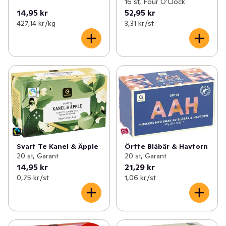
16 st, Four O'Clock
14,95 kr
52,95 kr
427,14 kr /kg
3,31 kr /st
Svart Te Kanel & Äpple
Örtte Blåbär & Havtorn
20 st, Garant
20 st, Garant
14,95 kr
21,29 kr
0,75 kr /st
1,06 kr /st