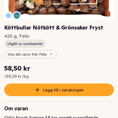
Köttbullar Nötkött & Grönsaker Fryst
420 g, Felix
Utgått ur sortimentet
Visa alla varor från Felix
Styckpris: 139,29 kr /kg
58,50 kr
Nuvarande pris är: 58,50 kr
139,29 kr /kg
Lägg till i varukorgen
Om varan
Orkla Foods Sverige AB har angett ovanstående