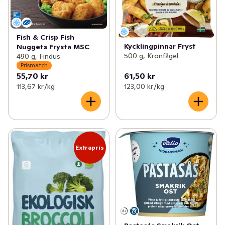
Fish & Crisp Fish
Kycklingpinnar Fryst
Nuggets Frysta MSC
500 g, Kronfågel
490 g, Findus
Prismatch
55,70 kr
61,50 kr
113,67 kr /kg
123,00 kr /kg
Extrapris