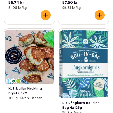
56,74 kr
57,50 kr
81,06 kr /kg
95,83 kr /kg
Köttbullar Kyckling
Frysta EKO
300 g, Kalf & Hansen
Ris Långkorn Boil-in-
Bag 4x125g
500 g, Garant