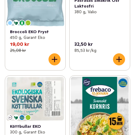
Pastasås Smakrik Ost
Laktosfri
380 g, Valio
Broccoli EKO Fryst
450 g, Garant Eko
19,00 kr
32,50 kr
25,08 kr
85,53 kr /kg
Köttbullar EKO
300 g, Garant Eko