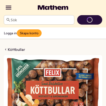
Sök
Logga in
Skapa konto
kött & Grönsaker Fryst
Köttbullar