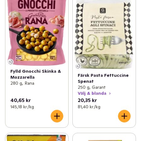
Fylld Gnocchi Skinka &
Färsk Pasta Fettuccine
Mozzarella
Spenat
280 g, Rana
250 g, Garant
Välj & blanda
40,65 kr
20,35 kr
145,18 kr /kg
81,40 kr /kg