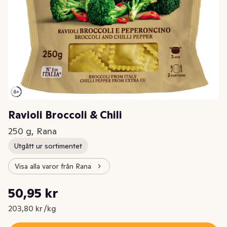
Ravioli Broccoli & Chili
250 g, Rana
Utgått ur sortimentet
Visa alla varor från Rana
Styckpris: 203,80 kr /kg
50,95 kr
Nuvarande pris är: 50,95 kr
203,80 kr /kg