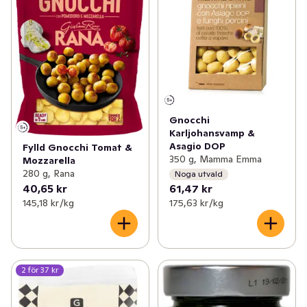
Gnocchi
Karljohansvamp &
Asagio DOP
Fylld Gnocchi Tomat &
350 g, Mamma Emma
Mozzarella
280 g, Rana
Noga utvald
40,65 kr
61,47 kr
145,18 kr /kg
175,63 kr /kg
2 för 37 kr