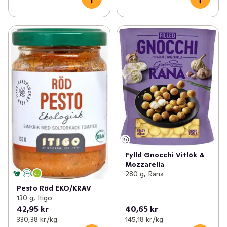
Fylld Gnocchi Vitlök &
Mozzarella
280 g, Rana
Pesto Röd EKO/KRAV
130 g, Itigo
42,95 kr
40,65 kr
330,38 kr /kg
145,18 kr /kg