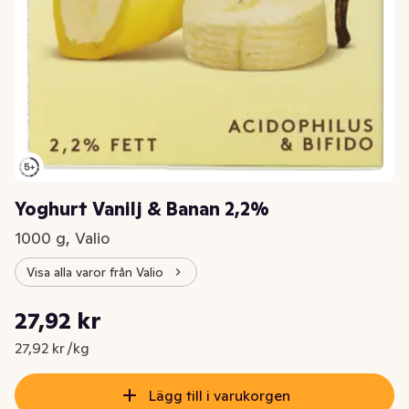
Yoghurt Vanilj & Banan 2,2%
1000 g, Valio
Visa alla varor från Valio
Styckpris: 27,92 kr /kg
27,92 kr
Nuvarande pris är: 27,92 kr
27,92 kr /kg
Lägg till i varukorgen