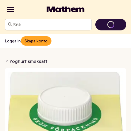
Sök
Logga in
Skapa konto
nilj & Banan 2,2%
Yoghurt smaksatt