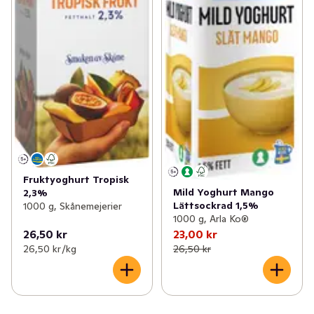
Fruktyoghurt Tropisk
Mild Yoghurt Mango
2,3%
Lättsockrad 1,5%
1000 g, Skånemejerier
1000 g, Arla Ko®
26,50 kr
23,00 kr
26,50 kr /kg
26,50 kr