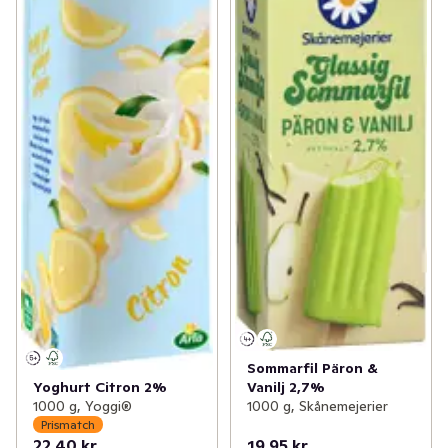
Sommarfil Päron &
Vanilj 2,7%
Yoghurt Citron 2%
1000 g, Skånemejerier
1000 g, Yoggi®
Prismatch
22,40 kr
19,95 kr