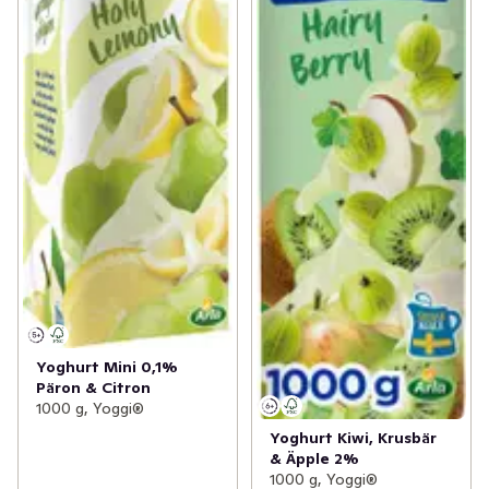
Yoghurt Mini 0,1%
Päron & Citron
1000 g, Yoggi®
Yoghurt Kiwi, Krusbär
& Äpple 2%
1000 g, Yoggi®