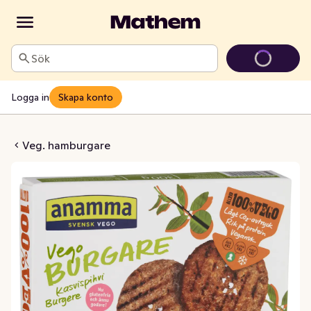
Sök
Logga in
Skapa konto
 Frysta 4-p Anamma
Veg. hamburgare