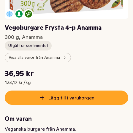
Vegoburgare Frysta 4-p Anamma
300 g, Anamma
Utgått ur sortimentet
Visa alla varor från Anamma
Styckpris: 123,17 kr /kg
36,95 kr
Nuvarande pris är: 36,95 kr
123,17 kr /kg
Lägg till i varukorgen
Om varan
Veganska burgare från Anamma. 
