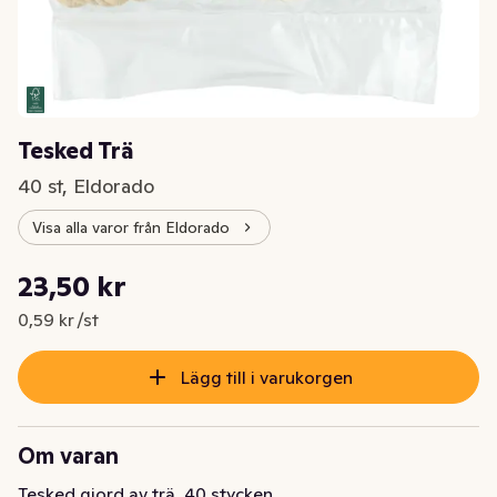
Tesked Trä
40 st, Eldorado
Visa alla varor från Eldorado
Styckpris: 0,59 kr /st
23,50 kr
Nuvarande pris är: 23,50 kr
0,59 kr /st
Lägg till i varukorgen
Om varan
Tesked gjord av trä. 40 stycken.