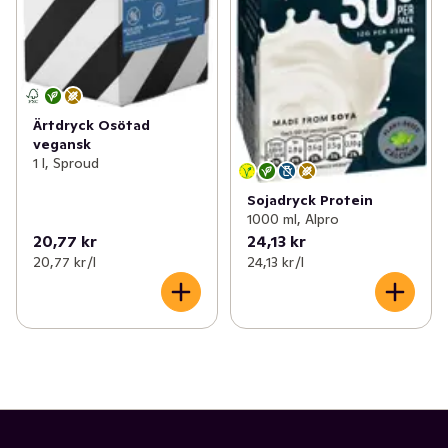
Ärtdryck Osötad
vegansk
1 l, Sproud
Sojadryck Protein
1000 ml, Alpro
20,77 kr
24,13 kr
20,77 kr /l
24,13 kr /l