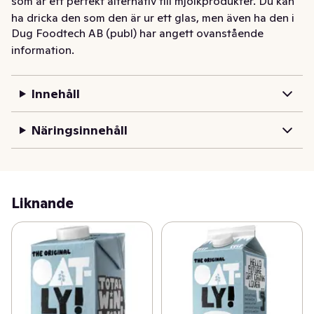
som är ett perfekt alternativ till mjölkprodukter. Du kan 
ha dricka den som den är ur ett glas, men även ha den i 
Dug Foodtech AB (publ) har angett ovanstående
teet, kaffet, till flingorna - eller vad som nu faller dig in. 
information.
DUG Original kan även användas till både matlagning 
och bakning. Det spelar ingen roll hur du använder den - 
blandningen mellan potatis och rapsolja, gör att den 
Innehåll
aldrig skär sig.
Näringsinnehåll
Liknande