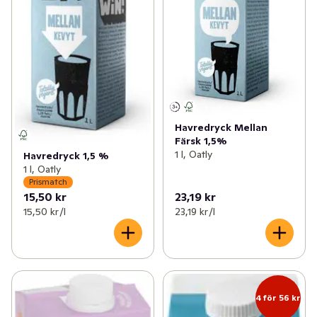
Havredryck Mellan
Färsk 1,5%
1 l, Oatly
Havredryck 1,5 %
1 l, Oatly
Prismatch
15,50 kr
23,19 kr
15,50 kr /l
23,19 kr /l
4 för 56 kr