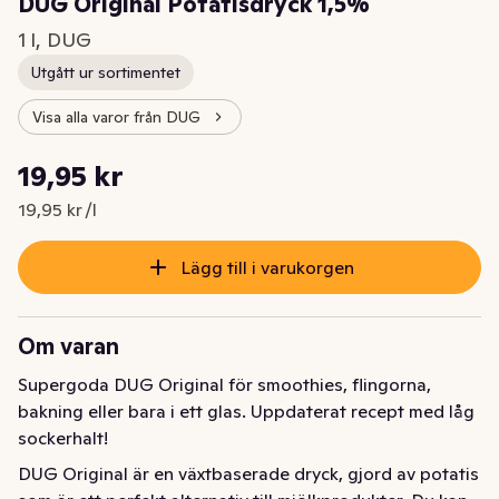
DUG Original Potatisdryck 1,5%
1 l, DUG
Utgått ur sortimentet
Visa alla varor från DUG
Styckpris: 19,95 kr /l
19,95 kr
Nuvarande pris är: 19,95 kr
19,95 kr /l
Lägg till i varukorgen
Om varan
Supergoda DUG Original för smoothies, flingorna, 
bakning eller bara i ett glas. Uppdaterat recept med låg 
sockerhalt!
DUG Original är en växtbaserade dryck, gjord av potatis 