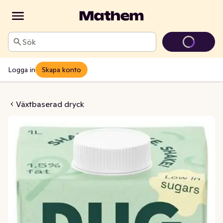
Sök
Logga in
Skapa konto
 Potatisdryck 1,5%
Växtbaserad dryck