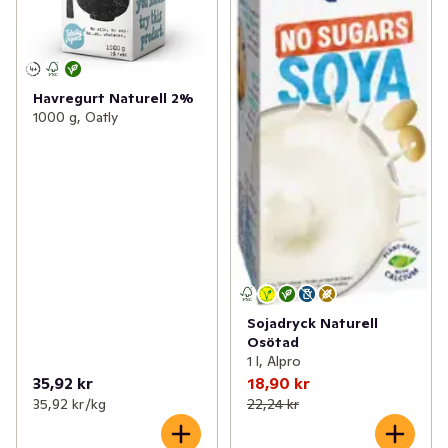
Havregurt Naturell 2%
1000 g, Oatly
Sojadryck Naturell
Osötad
1 l, Alpro
35,92 kr
18,90 kr
35,92 kr /kg
22,24 kr