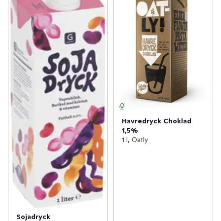
Havredryck Choklad
1,5%
1 l, Oatly
Sojadryck