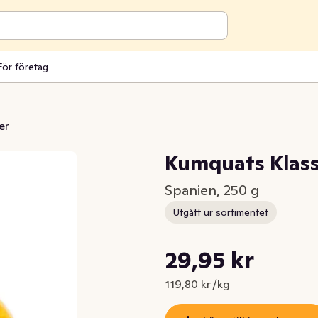
För företag
er
Kumquats Klas
Spanien, 250 g
Utgått ur sortimentet
Styckpris: 119,80 kr /kg
29,95 kr
Nuvarande pris är: 29,95 kr
119,80 kr /kg