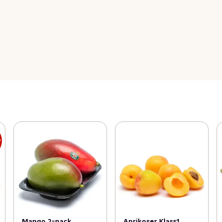
r
Mango 2-pack
Aprikoser Klass1