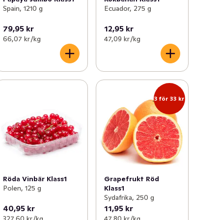
Spain, 1210 g
Ecuador, 275 g
79,95 kr
12,95 kr
66,07 kr /kg
47,09 kr /kg
3 för 33 kr
Röda Vinbär Klass1
Grapefrukt Röd
Polen, 125 g
Klass1
Sydafrika, 250 g
40,95 kr
11,95 kr
327,60 kr /kg
47,80 kr /kg