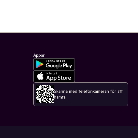
Appar
Skanna med telefonkameran för att
hämta