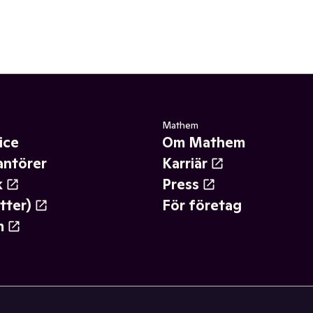
Mathem
ice
Om Mathem
antörer
Karriär
k
Press
tter)
För företag
m