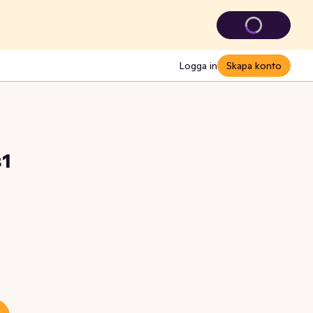
Logga in
Skapa konto
s1