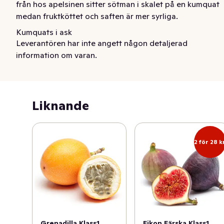
från hos apelsinen sitter sötman i skalet på en kumquat 
medan fruktköttet och saften är mer syrliga.
Kumquats i ask
Leverantören har inte angett någon detaljerad
information om varan.
Liknande
2 för 28 k
Grenadilla Klass1
Fikon Färska Klass1