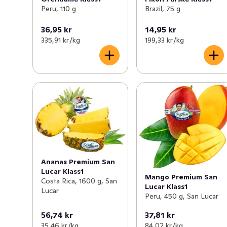
Peru, 110 g
Brazil, 75 g
36,95 kr
14,95 kr
335,91 kr /kg
199,33 kr /kg
Ananas Premium San
Lucar Klass1
Mango Premium San
Costa Rica, 1600 g, San
Lucar Klass1
Lucar
Peru, 450 g, San Lucar
56,74 kr
37,81 kr
35,46 kr /kg
84,02 kr /kg