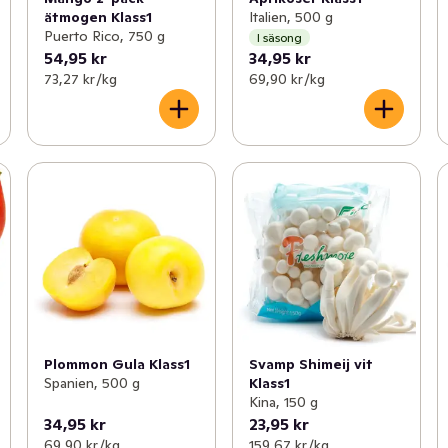
ätmogen Klass1
Italien, 500 g
Puerto Rico, 750 g
I säsong
54,95 kr
34,95 kr
73,27 kr /kg
69,90 kr /kg
Plommon Gula Klass1
Svamp Shimeij vit
Spanien, 500 g
Klass1
Kina, 150 g
34,95 kr
23,95 kr
69,90 kr /kg
159,67 kr /kg