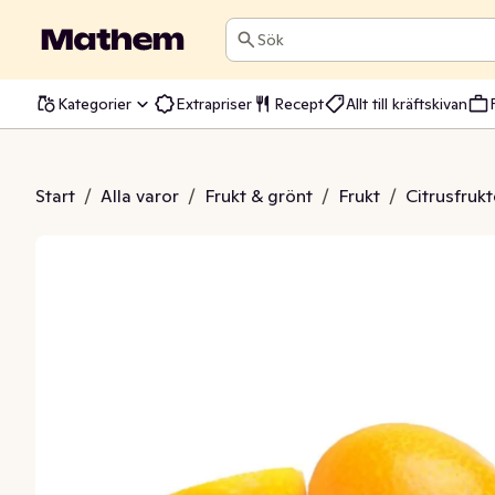
Sök
Kategorier
Extrapriser
Recept
Allt till kräftskivan
quats Klass1
Start
/
Alla varor
/
Frukt & grönt
/
Frukt
/
Citrusfrukt