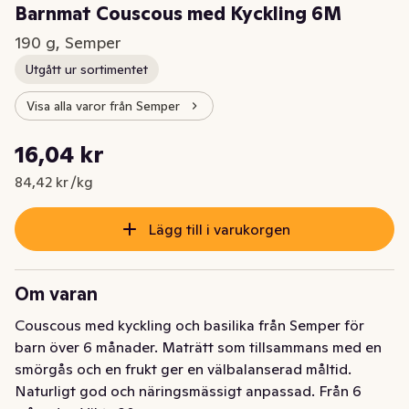
Barnmat Couscous med Kyckling 6M
190 g, Semper
Utgått ur sortimentet
Visa alla varor från Semper
Styckpris: 84,42 kr /kg
16,04 kr
Nuvarande pris är: 16,04 kr
84,42 kr /kg
Lägg till i varukorgen
Om varan
Couscous med kyckling och basilika från Semper för 
barn över 6 månader. Maträtt som tillsammans med en 
smörgås och en frukt ger en välbalanserad måltid. 
Naturligt god och näringsmässigt anpassad. Från 6 