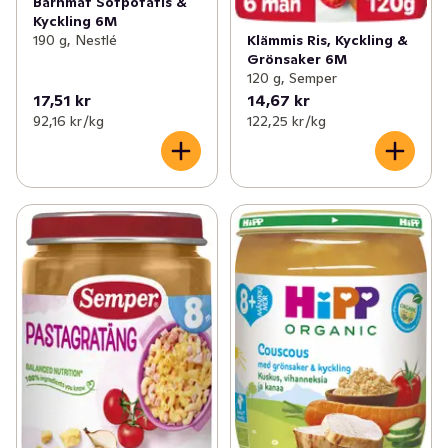
Barnmat Sötpotatis &
Kyckling 6M
Klämmis Ris, Kyckling &
190 g, Nestlé
Grönsaker 6M
120 g, Semper
17,51 kr
14,67 kr
92,16 kr /kg
122,25 kr /kg