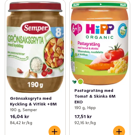
Pastagratäng med
Tomat & Skinka 6M
Grönsaksgryta med
EKO
Kyckling & Vitlök +8M
190 g, Hipp
190 g, Semper
16,04 kr
17,51 kr
84,42 kr /kg
92,16 kr /kg