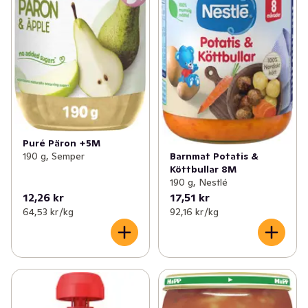
Puré Päron +5M
190 g, Semper
Barnmat Potatis &
Köttbullar 8M
190 g, Nestlé
12,26 kr
17,51 kr
64,53 kr /kg
92,16 kr /kg