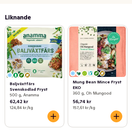
tillfällen.
Vegetarisk färs av hela bönor, ärtor och raps, odlad och 
Liknande
skördad av bönder i södra Sverige. Naturligt proteinrik.

Vego utan knaserier.
Mung Bean Mince Fryst
Baljväxtfärs
EKO
Svenskodlad Fryst
360 g, Oh Mungood
500 g, Anamma
62,42 kr
56,74 kr
124,84 kr /kg
157,61 kr /kg