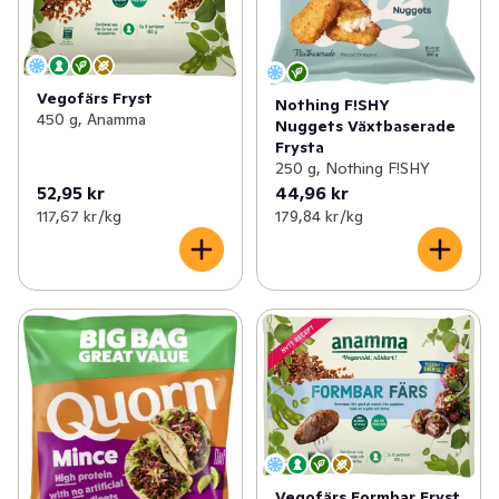
Vegofärs Fryst
Nothing F!SHY
450 g, Anamma
Nuggets Växtbaserade
Frysta
250 g, Nothing F!SHY
52,95 kr
44,96 kr
117,67 kr /kg
179,84 kr /kg
Vegofärs Formbar Fryst