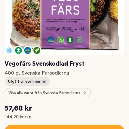
Vegofärs Svenskodlad Fryst
400 g, Svenska Färsodlarna
Utgått ur sortimentet
Visa alla varor från Svenska Färsodlarna
Styckpris: 144,20 kr /kg
57,68 kr
Nuvarande pris är: 57,68 kr
144,20 kr /kg