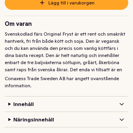
Lägg till i varukorgen
Om varan
Svenskodlad färs Original Fryst är ett rent och smakrikt 
hantverk, fri från både kött och soja. Den är vegansk 
och du kan använda den precis som vanlig köttfärs i 
dina bästa recept. Den är helt naturlig och innehåller 
enbart de tre baljväxterna sötlupin, gråärt, åkerböna 
samt raps från svenska åkrar. Det enda vi tillsatt är en 
gnutta salt, all annan smaksättning står du för. Färsen 
Conaxess Trade Sweden AB har angett ovanstående
har en god och nötig smak med behagligt 
information.
tuggmotstånd. Svenskodlad färs är Från Sverige-märkt 
vilket betyder att produkten är odlad, förädlad, 
Innehåll
förpackad och kontrollerad i Sverige. Produkten är även 
nyckelhålsmärkt samt har ett lågt koldioxidutsläpp på 
Näringsinnehåll
endast 0,72 kg C02 per kg. Färsen har lång hållbarhet 
(365 dagar) och är perfekt att ha i frysen för alla 