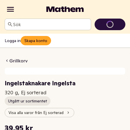
Sök
Logga in
Skapa konto
knakare Ingelsta
Grillkorv
Ingelstaknakare Ingelsta
320 g, Ej sorterad
Utgått ur sortimentet
Visa alla varor från Ej sorterad
Styckpris: 124,84 kr /kg
39,95 kr