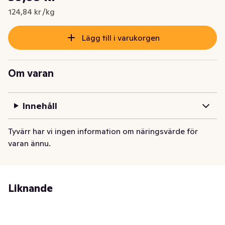
Nuvarande pris är: 39,95 kr
124,84 kr /kg
Lägg till i varukorgen
Om varan
Innehåll
Tyvärr har vi ingen information om näringsvärde för
varan ännu.
Liknande