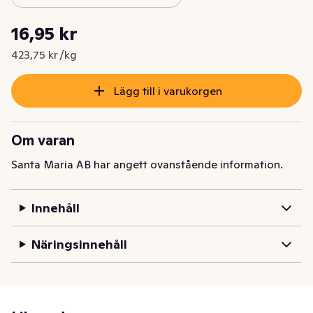
Styckpris: 423,75 kr /kg
16,95 kr
Nuvarande pris är: 16,95 kr
423,75 kr /kg
Lägg till i varukorgen
Om varan
Santa Maria AB har angett ovanstående information.
Innehåll
Näringsinnehåll