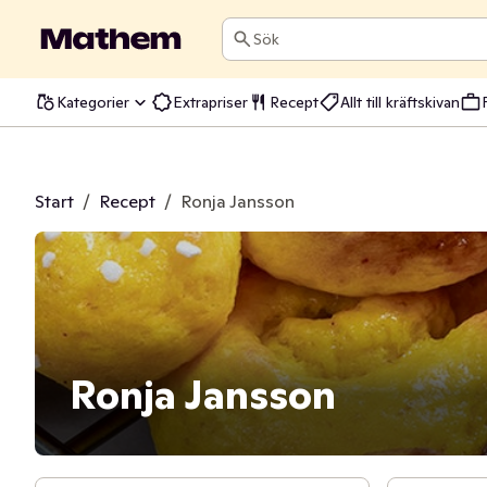
Sök
Kategorier
Extrapriser
Recept
Allt till kräftskivan
Start
/
Recept
/
Ronja Jansson
Ronja Jansson
45 min
3 t