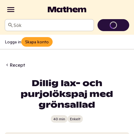
Sök
Logga in
Skapa konto
Recept
Dillig lax- och
purjolökspaj med
grönsallad
40 min
Enkelt