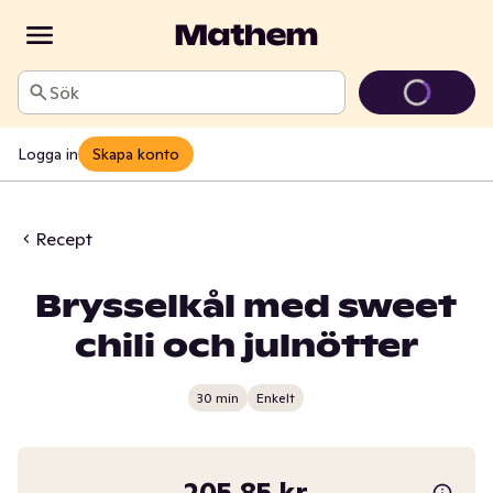
Sök
Logga in
Skapa konto
Recept
Brysselkål med sweet
chili och julnötter
30 min
Enkelt
205,85 kr