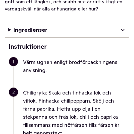
gott som ett långkok, och snabb mat är rätt viktigt en
vardagskväll när alla är hungriga eller hur?
Ingredienser
Instruktioner
1
Värm ugnen enligt brödförpackningens
anvisning.
2
Chiligryta: Skala och finhacka lök och
vitlök. Finhacka chilipepparn. Skölj och
tärna paprika. Hetta upp olja i en
stekpanna och fräs lök, chili och paprika
tillsammans med nötfärsen tills färsen är
helt genomstekt.