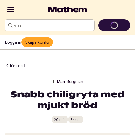
Sök
Logga in
Skapa konto
Recept
Mari Bergman
Snabb chiligryta med
mjukt bröd
20 min
Enkelt