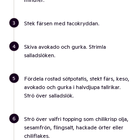
3
Stek färsen med tacokryddan.
4
Skiva avokado och gurka. Strimla
salladslöken.
5
Fördela rostad sötpotatis, stekt färs, keso,
avokado och gurka i halvdjupa tallrikar.
Strö över salladslök.
6
Strö över valfri topping som chilikrisp olja,
sesamfrön, flingsalt, hackade örter eller
chiliflakes.