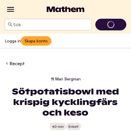
Sök
Logga in
Skapa konto
Recept
Mari Bergman
Sötpotatisbowl med
krispig kycklingfärs
och keso
40 min
Enkelt