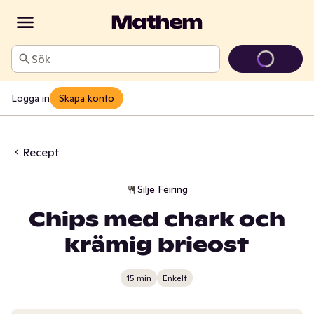
Sök
Logga in
Skapa konto
Recept
Silje Feiring
Chips med chark och
krämig brieost
15 min
Enkelt