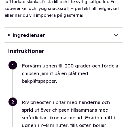
lufttorkad skinka, frisk dill och lite syrlig saltgurka. En
superenkel och lyxig snacksrätt – perfekt till helgmyset
eller när du vill imponera på gästerna!
Ingredienser
Instruktioner
1
Förvärm ugnen till 200 grader och fördela
chipsen jämnt på en plåt med
bakplåtspapper.
2
Riv brieosten i bitar med händerna och
sprid ut över chipsen tillsammans med
små klickar fikonmarmelad. Grädda mitt i
ugnen i 7–8 minuter, tills osten börjar