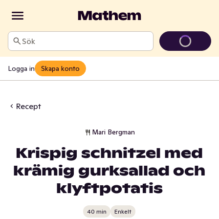
Sök
Logga in
Skapa konto
Recept
Mari Bergman
Krispig schnitzel med
krämig gurksallad och
klyftpotatis
40 min
Enkelt