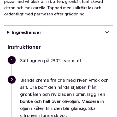
pizza med vitlökskräm i botten, grönkål, tunt skivad
citron och mozzarella. Toppad med kallrökt lax och
ordentligt med parmesan efter gräddning.
Ingredienser
Instruktioner
1
Sätt ugnen på 230°c varmluft.
2
Blanda crème fraîche med riven vitlök och
salt. Dra bort den hårda stjälken från
grönkålen och riv bladen i bitar, lägg i en
bunke och häll över olivoljan. Massera in
oljan i kålen tills den blir glansig. Skär
citronen i tunna skivor.