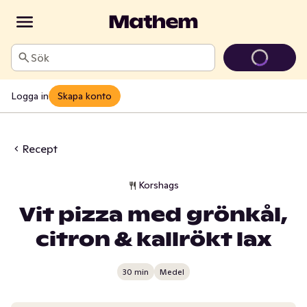
Sök
Logga in
Skapa konto
Recept
Korshags
Vit pizza med grönkål,
citron & kallrökt lax
30 min
Medel