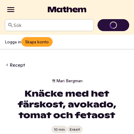
Sök
Logga in
Skapa konto
Recept
Mari Bergman
Knäcke med het
färskost, avokado,
tomat och fetaost
10 min
Enkelt