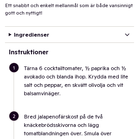
Ett snabbt och enkelt mellanmål som är både vansinnigt
gott och nyttigt!
Ingredienser
Instruktioner
1
Tärna 6 cocktailtomater, ½ paprika och ½
avokado och blanda ihop. Krydda med lite
salt och peppar, en skvätt olivolja och vit
balsamvinäger.
2
Bred jalapenofärskost på de två
knäckebrödsskivorna och lägg
tomatblandningen över. Smula över