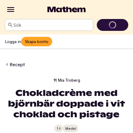
Sök
Logga in
Skapa konto
Recept
Mia Troberg
Chokladcrème med
björnbär doppade i vit
choklad och pistage
1 t
Medel