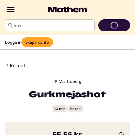
Sök
Logga in
Skapa konto
Recept
Mia Troberg
Gurkmejashot
10 min
Enkelt
55,56 kr