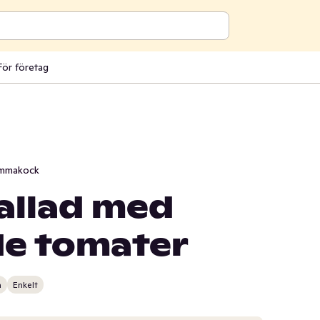
För företag
mmakock
allad med
de tomater
n
Enkelt