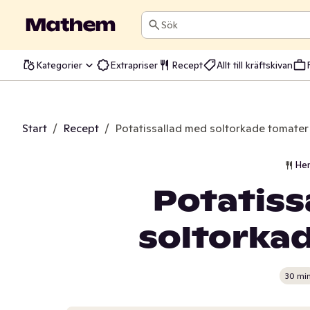
Sök
Kategorier
Extrapriser
Recept
Allt till kräftskivan
Start
/
Recept
/
Potatissallad med soltorkade tomater
He
Potatiss
soltorka
30 mi