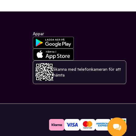
Appar
Skanna med telefonkameran för att
hämta