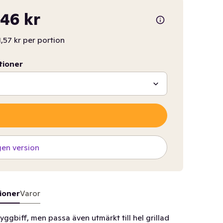
46 kr
1,57 kr per portion
tioner
gen version
ioner
Varor
yggbiff, men passa även utmärkt till hel grillad