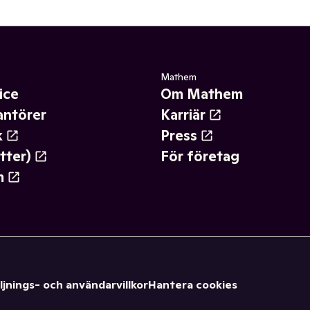
Mathem
ice
Om Mathem
antörer
Karriär
k
Press
tter)
För företag
m
ljnings- och användarvillkor
Hantera cookies