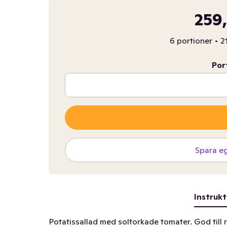
259,
6 portioner
•
2
Por
Spara e
Instrukt
Potatissallad med soltorkade tomater. God till r