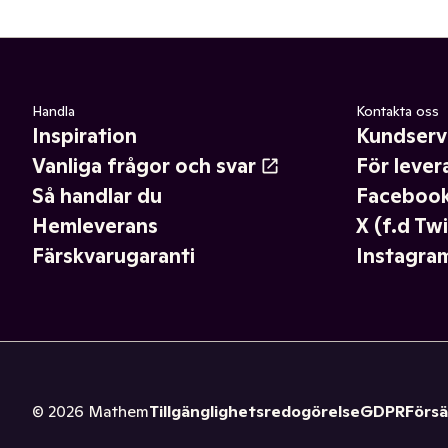
Handla
Kontakta oss
Inspiration
Kundserv
Vanliga frågor och svar
För lever
Så handlar du
Faceboo
Hemleverans
X (f.d Twi
Färskvarugaranti
Instagra
©
2026
Mathem
Tillgänglighetsredogörelse
GDPR
Försä