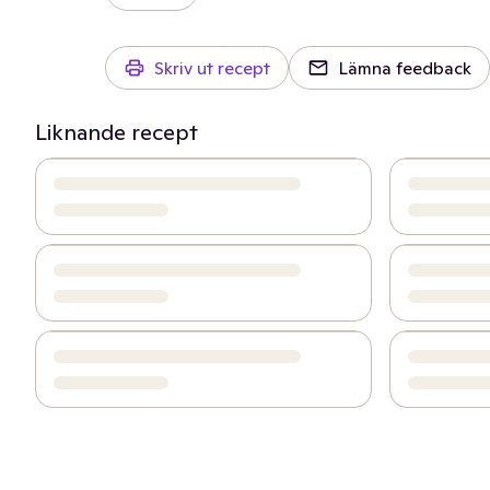
Skriv ut recept
Lämna feedback
Liknande recept