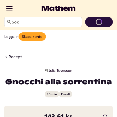
Sök
Logga in
Skapa konto
Recept
Julia Tuvesson
Gnocchi alla sorrentina
20 min
Enkelt
143,61 kr