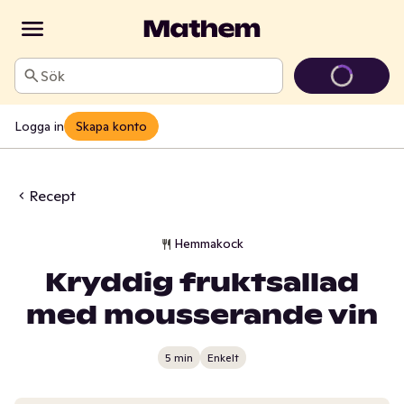
Sök
Logga in
Skapa konto
Recept
Hemmakock
Kryddig fruktsallad
med mousserande vin
5 min
Enkelt