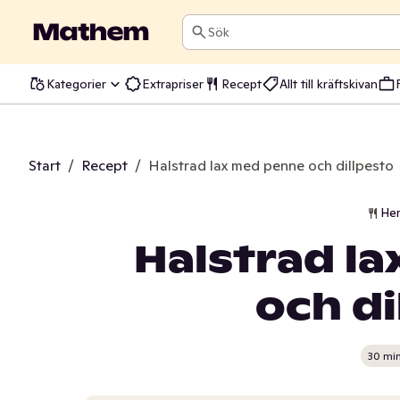
Sök
Kategorier
Extrapriser
Recept
Allt till kräftskivan
Start
/
Recept
/
Halstrad lax med penne och dillpesto
He
Halstrad l
och di
30 mi