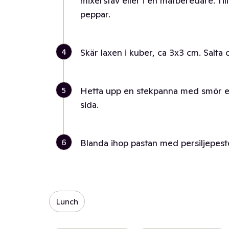
mixerstav eller i en matberedare. Til
peppar.
4
Skär laxen i kuber, ca 3x3 cm. Salta
5
Hetta upp en stekpanna med smör elle
sida.
6
Blanda ihop pastan med persiljepest
Lunch