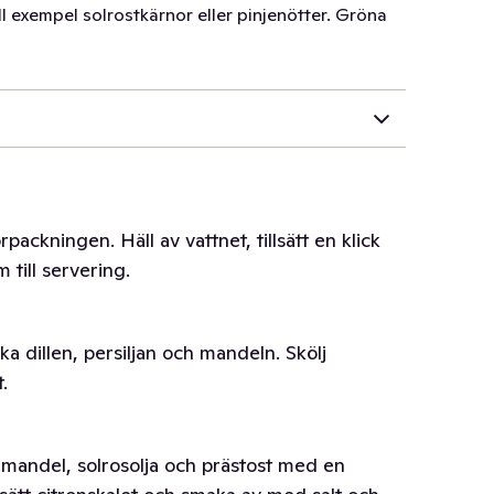
l exempel solrostkärnor eller pinjenötter. Gröna
packningen. Häll av vattnet, tillsätt en klick
m till servering.
a dillen, persiljan och mandeln. Skölj
.
k, mandel, solrosolja och prästost med en