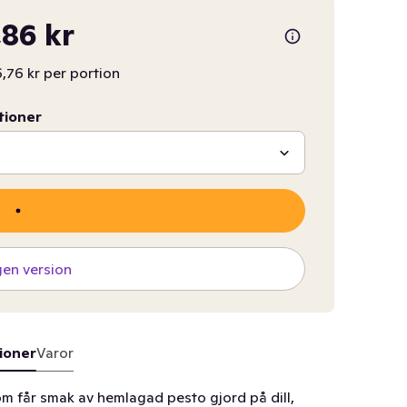
86 kr
,76 kr per portion
tioner
gen version
ioner
Varor
m får smak av hemlagad pesto gjord på dill,