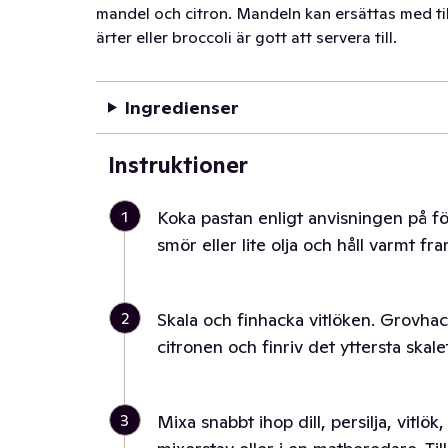
mandel och citron. Mandeln kan ersättas med til
ärter eller broccoli är gott att servera till.
Ingredienser
Instruktioner
1
Koka pastan enligt anvisningen på för
smör eller lite olja och håll varmt fra
2
Skala och finhacka vitlöken. Grovhack
citronen och finriv det yttersta skalet
3
Mixa snabbt ihop dill, persilja, vitlö