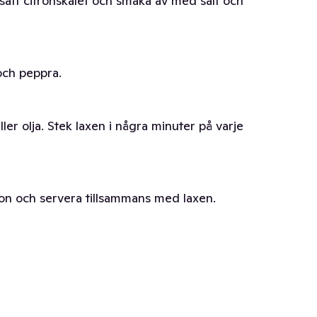
lsätt citronskalet och smaka av med salt och
 och peppra.
r olja. Stek laxen i några minuter på varje
on och servera tillsammans med laxen.