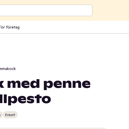
För företag
mmakock
ax med penne
llpesto
n
Enkelt