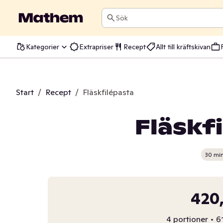
Sök
Kategorier
Extrapriser
Recept
Allt till kräftskivan
Start
/
Recept
/
Fläskfilépasta
Fläskf
30 mi
420,
4 portioner
•
61