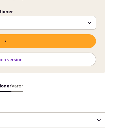
tioner
gen version
ioner
Varor