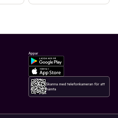
Appar
Skanna med telefonkameran för att
hämta