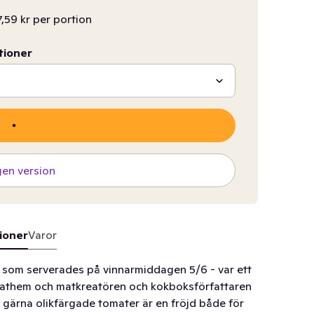
,59 kr per portion
tioner
gen version
ioner
Varor
 som serverades på vinnarmiddagen 5/6 - var ett
Mathem och matkreatören och kokboksförfattaren
 gärna olikfärgade tomater är en fröjd både för