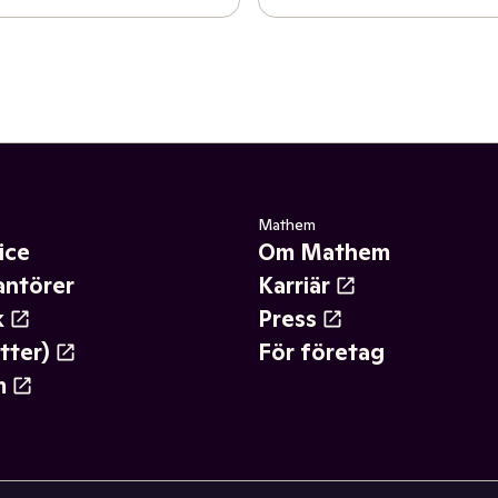
Mathem
ice
Om Mathem
antörer
Karriär
k
Press
tter)
För företag
m