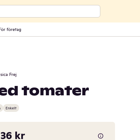
För företag
sica Frej
ed tomater
n
Enkelt
,36 kr