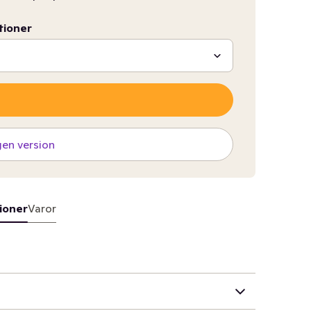
tioner
gen version
ioner
Varor