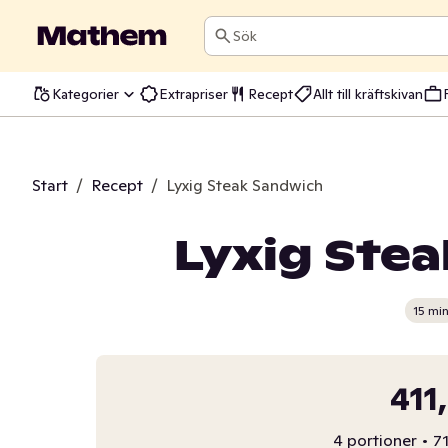
Sök
Kategorier
Extrapriser
Recept
Allt till kräftskivan
Start
/
Recept
/
Lyxig Steak Sandwich
Lyxig Ste
15 mi
411
4 portioner
•
71