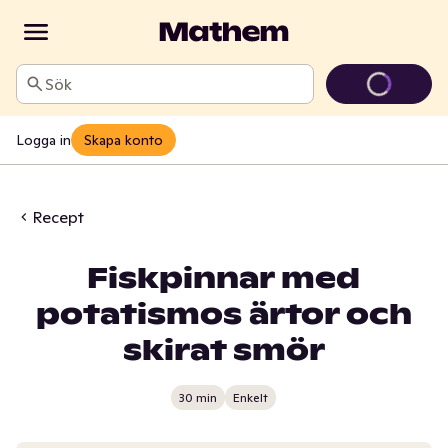
Sök
Logga in
Skapa konto
Recept
Fiskpinnar med
potatismos ärtor och
skirat smör
30 min
Enkelt