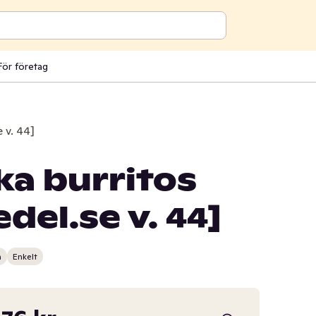
För företag
 v. 44]
ka burritos
el.se v. 44]
n
Enkelt