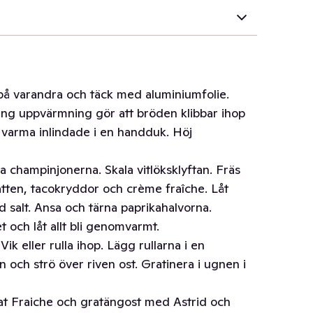
på varandra och täck med aluminiumfolie.
ång uppvärmning gör att bröden klibbar ihop
n varma inlindade i en handduk. Höj
a champinjonerna. Skala vitlöksklyftan. Fräs
 vatten, tacokryddor och crème fraîche. Låt
 salt. Ansa och tärna paprikahalvorna.
t och låt allt bli genomvarmt.
Vik eller rulla ihop. Lägg rullarna i en
 och strö över riven ost. Gratinera i ugnen i
at Fraiche och gratängost med Astrid och