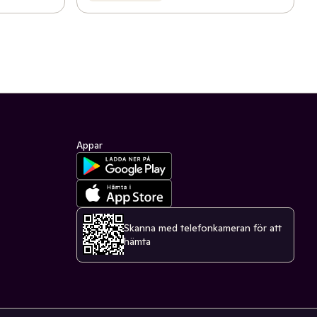
Appar
Skanna med telefonkameran för att
hämta