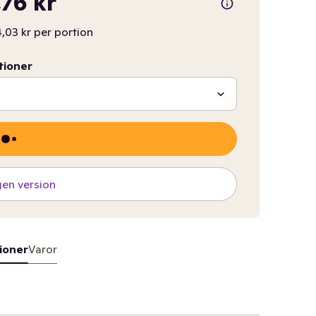
,76 kr
,03 kr per portion
tioner
gen version
ioner
Varor