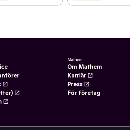
Mathem
ice
Om Mathem
antörer
Karriär
k
Press
tter)
För företag
m