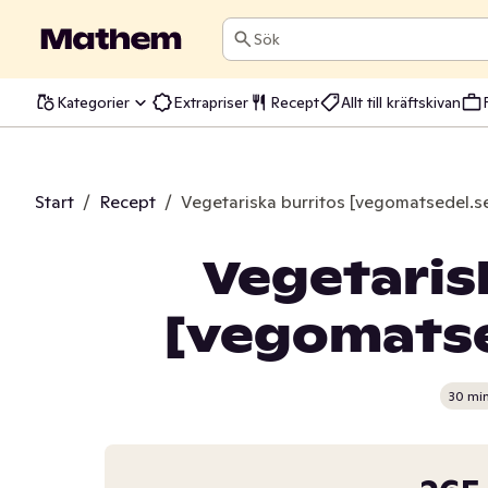
Sök
Kategorier
Extrapriser
Recept
Allt till kräftskivan
Start
/
Recept
/
Vegetariska burritos [vegomatsedel.se
Vegetaris
[vegomatsed
30 mi