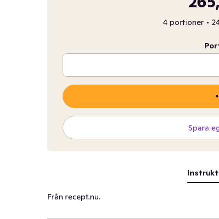
265
4 portioner
•
24
Por
Spara e
Instrukt
Från recept.nu.