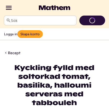
Sök
Logga in
Skapa konto
Recept
Kyckling fylld med
soltorkad tomat,
basilika, halloumi
serveras med
tabbouleh