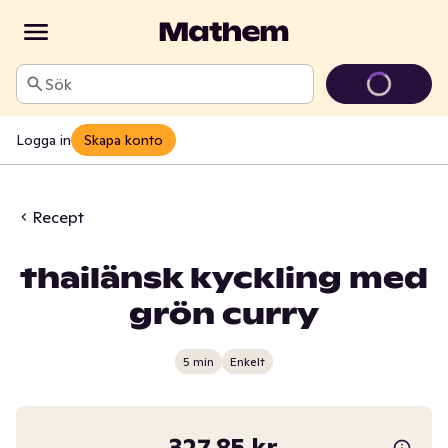
Sök
Logga in
Skapa konto
Recept
thailänsk kyckling med
grön curry
5 min
Enkelt
327,85 kr