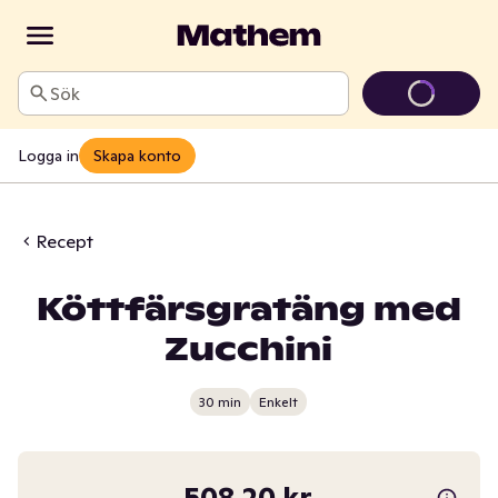
Sök
Logga in
Skapa konto
Recept
Köttfärsgratäng med
Zucchini
30 min
Enkelt
508,20 kr