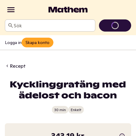
Sök
Logga in
Skapa konto
Recept
Kycklinggratäng med
ädelost och bacon
30 min
Enkelt
343,19 kr