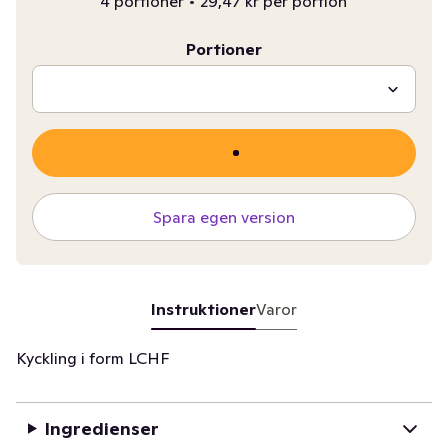
4 portioner
•
29,47 kr per portion
Portioner
Spara egen version
Instruktioner
Varor
Kyckling i form LCHF
Ingredienser