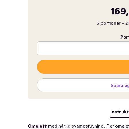
169,
6 portioner
•
2
Por
Spara e
Instrukt
Omelett
med härlig svampstuvning. Fler omele