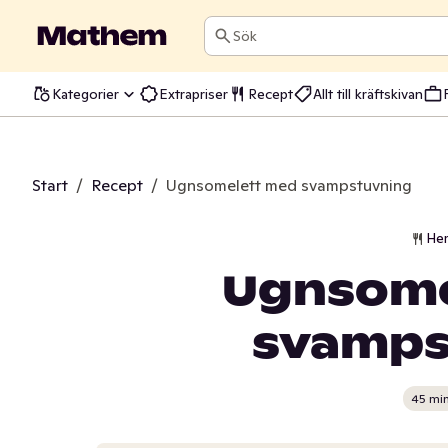
Sök
Kategorier
Extrapriser
Recept
Allt till kräftskivan
Start
/
Recept
/
Ugnsomelett med svampstuvning
He
Ugnsome
svamps
45 mi