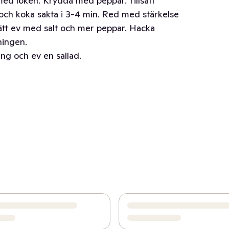
ed löken. Krydda med peppar. Tillsätt
och koka sakta i 3-4 min. Red med stärkelse
ksätt ev med salt och mer peppar. Hacka
ningen.
g och ev en sallad.