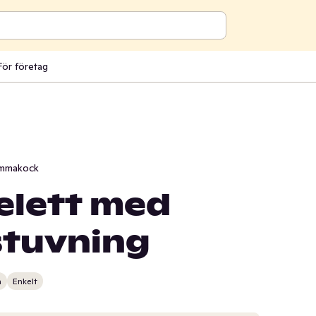
För företag
mmakock
lett med
tuvning
n
Enkelt