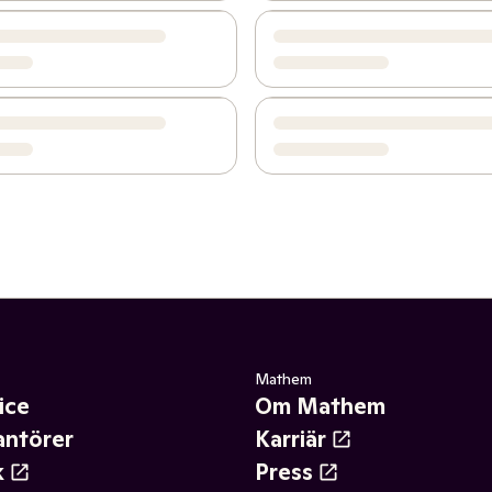
Mathem
ice
Om Mathem
antörer
Karriär
k
Press