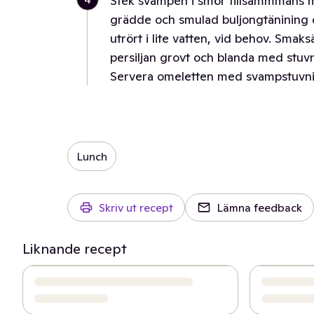
Stek svampen i smör tillsammmans m
grädde och smulad buljongtänining 
utrört i lite vatten, vid behov. Sma
persiljan grovt och blanda med stuv
Servera omeletten med svampstuvnin
Lunch
Skriv ut recept
Lämna feedback
Liknande recept