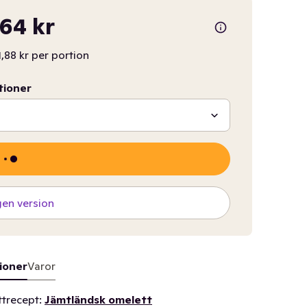
64 kr
1,88 kr per portion
tioner
gen version
ioner
Varor
ttrecept:
Jämtländsk omelett