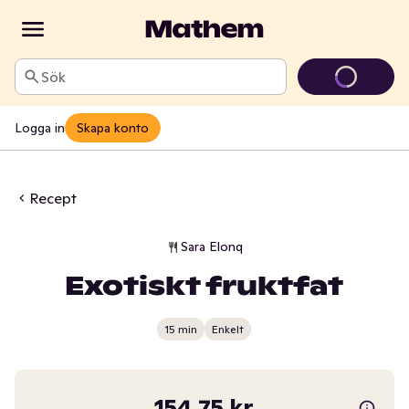
Sök
Logga in
Skapa konto
Recept
Sara Elonq
Exotiskt fruktfat
15 min
Enkelt
154,75 kr