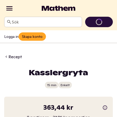
Sök
Logga in
Skapa konto
Recept
Kasslergryta
15 min
Enkelt
363,44 kr