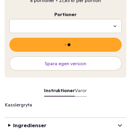
8 portioner
•
27,85 kr per portion
Portioner
Spara egen version
Instruktioner
Varor
Kasslergryta
Ingredienser