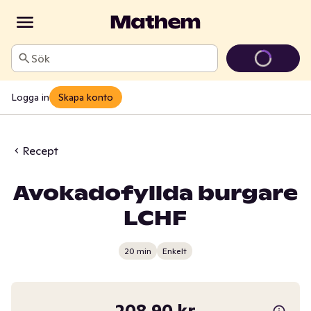
Sök
Logga in
Skapa konto
Recept
Avokadofyllda burgare
LCHF
20 min
Enkelt
208,90 kr