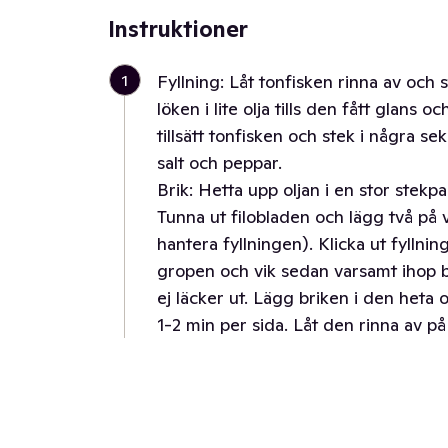
Instruktioner
1
Fyllning: Låt tonfisken rinna av och s
löken i lite olja tills den fått glans oc
tillsätt tonfisken och stek i några 
salt och peppar.
Brik: Hetta upp oljan i en stor stekpan
Tunna ut filobladen och lägg två på va
hantera fyllningen). Klicka ut fyllni
gropen och vik sedan varsamt ihop b
ej läcker ut. Lägg briken i den heta o
1-2 min per sida. Låt den rinna av p