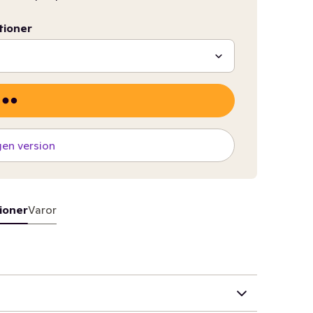
tioner
gen version
ioner
Varor