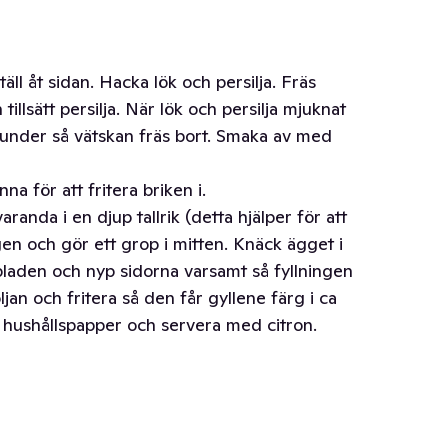
täll åt sidan. Hacka lök och persilja. Fräs
h tillsätt persilja. När lök och persilja mjuknat
sekunder så vätskan fräs bort. Smaka av med
na för att fritera briken i.
randa i en djup tallrik (detta hjälper för att
ngen och gör ett grop i mitten. Knäck ägget i
laden och nyp sidorna varsamt så fyllningen
ljan och fritera så den får gyllene färg i ca
å hushållspapper och servera med citron.