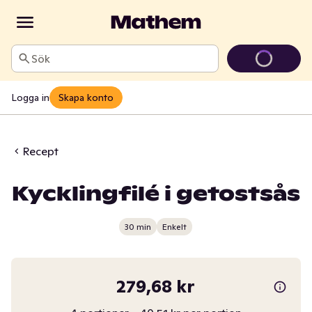
Sök
Logga in
Skapa konto
Recept
Kycklingfilé i getostsås
30 min
Enkelt
279,68 kr