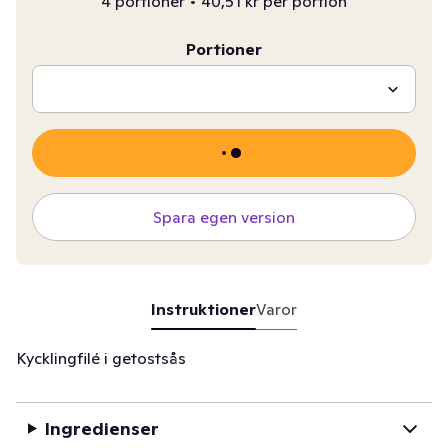
4 portioner
•
40,51 kr per portion
Portioner
Spara egen version
Instruktioner
Varor
Kycklingfilé i getostsås
Ingredienser