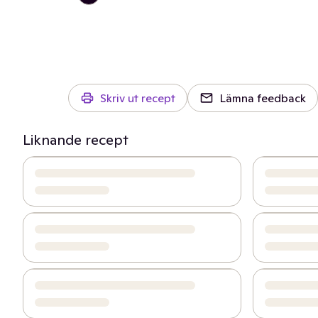
Skriv ut recept
Lämna feedback
Liknande recept