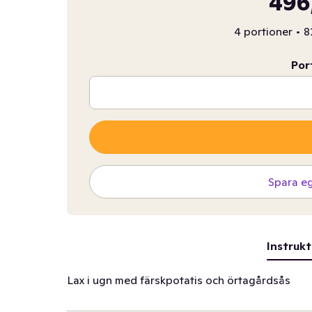
496
4 portioner
•
8
Por
Spara e
Instrukt
Lax i ugn med färskpotatis och örtagårdsås