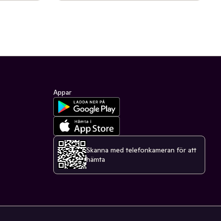
Appar
Skanna med telefonkameran för att
hämta