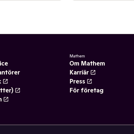
Mathem
ice
Om Mathem
antörer
Karriär
k
Press
tter)
För företag
m