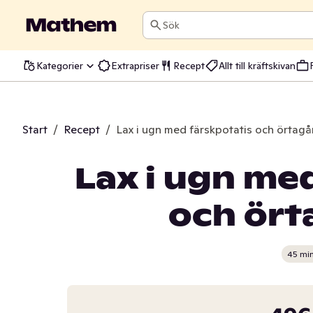
Sök
Kategorier
Extrapriser
Recept
Allt till kräftskivan
Start
/
Recept
/
Lax i ugn med färskpotatis och örtag
Lax i ugn me
och ört
45 mi