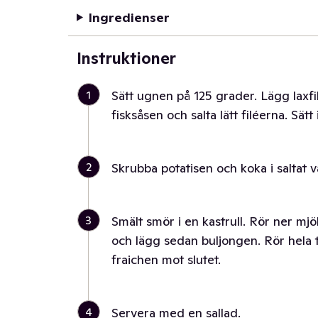
Ingredienser
Instruktioner
1
Sätt ugnen på 125 grader. Lägg laxfi
fisksåsen och salta lätt filéerna. Sätt
2
Skrubba potatisen och koka i saltat v
3
Smält smör i en kastrull. Rör ner mjö
och lägg sedan buljongen. Rör hela 
fraichen mot slutet.
4
Servera med en sallad.