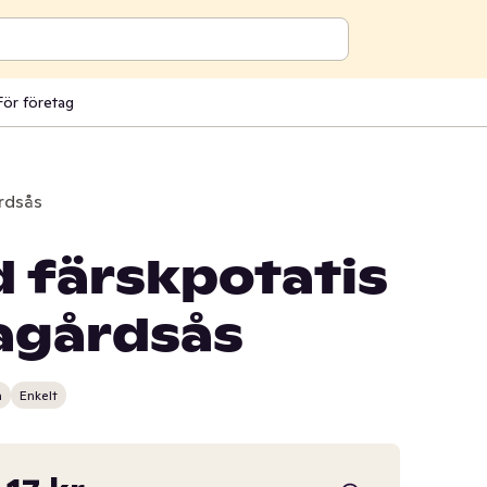
För företag
årdsås
d färskpotatis
agårdsås
n
Enkelt