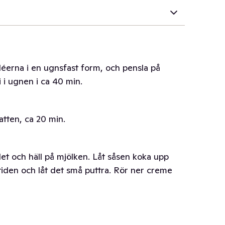
léerna i en ugnsfast form, och pensla på
 i i ugnen i ca 40 min.
atten, ca 20 min.
let och häll på mjölken. Låt såsen koka upp
tiden och låt det små puttra. Rör ner creme