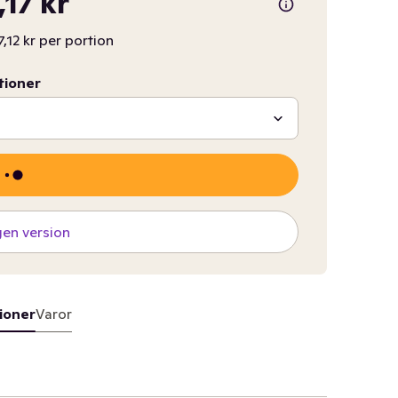
,17 kr
7,12 kr per portion
tioner
gen version
ioner
Varor