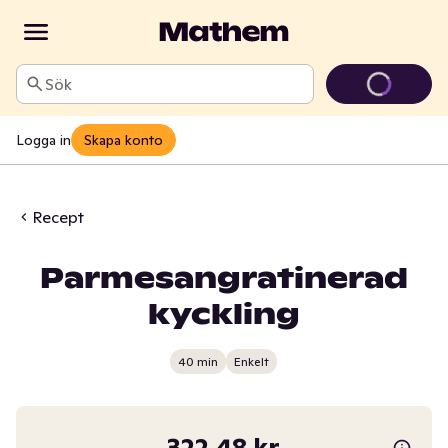
Sök
Logga in
Skapa konto
Recept
Parmesangratinerad
kyckling
40 min
Enkelt
322,48 kr