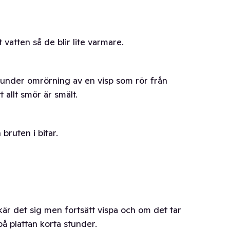
atten så de blir lite varmare.
l under omrörning av en visp som rör från
t allt smör är smält.
ruten i bitar.
 skär det sig men fortsätt vispa och om det tar
å plattan korta stunder.