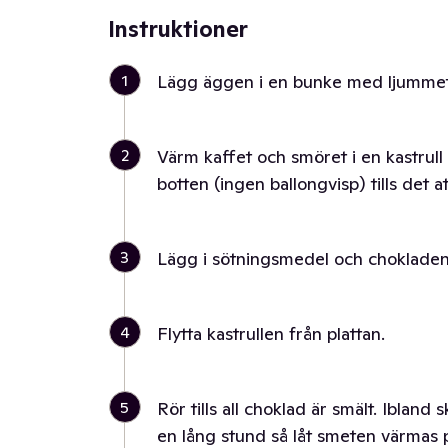
Instruktioner
1
Lägg äggen i en bunke med ljummet v
2
Värm kaffet och smöret i en kastrul
botten (ingen ballongvisp) tills det at
3
Lägg i sötningsmedel och chokladen b
4
Flytta kastrullen från plattan.
5
Rör tills all choklad är smält. Ibland
en lång stund så låt smeten värmas p