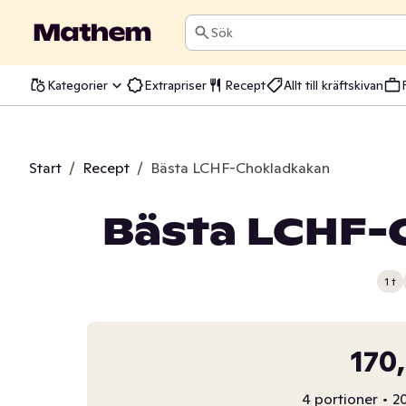
Sök
Kategorier
Extrapriser
Recept
Allt till kräftskivan
Start
/
Recept
/
Bästa LCHF-Chokladkakan
Bästa LCHF-
1 t
170
4 portioner
•
20