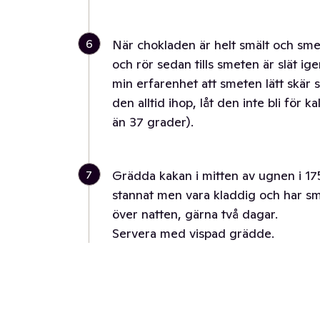
6
När chokladen är helt smält och smete
och rör sedan tills smeten är slät ig
min erfarenhet att smeten lätt skär sig
den alltid ihop, låt den inte bli för 
än 37 grader).
7
Grädda kakan i mitten av ugnen i 17
stannat men vara kladdig och har sm
över natten, gärna två dagar.
Servera med vispad grädde.