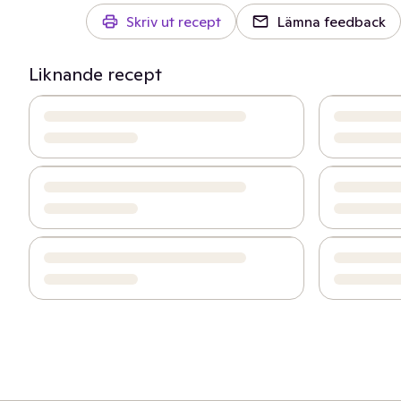
Skriv ut recept
Lämna feedback
Liknande recept