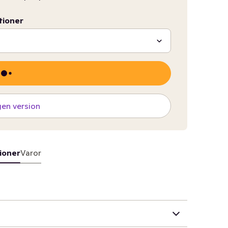
tioner
gen version
ioner
Varor