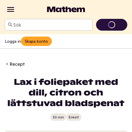
Sök
Logga in
Skapa konto
Recept
Lax i foliepaket med
dill, citron och
lättstuvad bladspenat
30 min
Enkelt